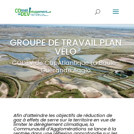
GROUPE DE TRAVAIL PLAN
VÉLO
CODEV de CapAtlantique La Baule-
Guérande Agglo
Afin d’atteindre les objectifs de réduction de
gaz à effets de serre sur le territoire en vue de
limiter le dérèglement climatique, la
Communauté d’Agglomérations se lance à la
rentrée dans une réflexion approfondie sur les