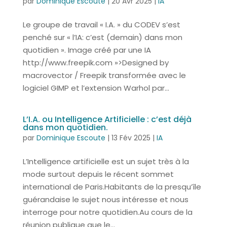
par
Dominique Escoute
|
20 Avr 2025
|
IA
Le groupe de travail « I.A. » du CODEV s’est
penché sur « l’IA: c’est (demain) dans mon
quotidien ». Image créé par une IA
http://www.freepik.com »>Designed by
macrovector / Freepik transformée avec le
logiciel GIMP et l’extension Warhol par...
L’I.A. ou Intelligence Artificielle : c’est déjà
dans mon quotidien.
par
Dominique Escoute
|
13 Fév 2025
|
IA
L’Intelligence artificielle est un sujet très à la
mode surtout depuis le récent sommet
international de Paris.Habitants de la presqu’île
guérandaise le sujet nous intéresse et nous
interroge pour notre quotidien.Au cours de la
réunion publique que le...