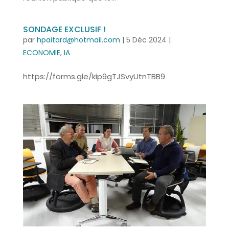
SONDAGE EXCLUSIF !
par
hpaitard@hotmail.com
|
5 Déc 2024
|
ECONOMIE
,
IA
https://forms.gle/kip9gTJSvyUtnTBB9