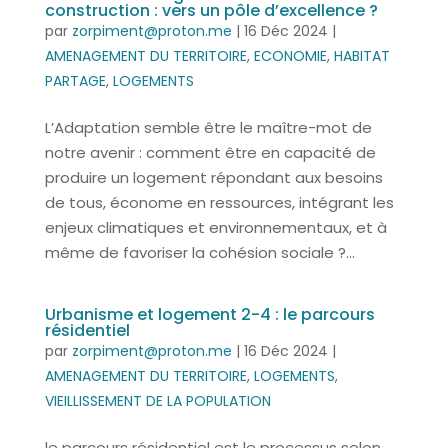
construction : vers un pôle d’excellence ?
par
zorpiment@proton.me
|
16 Déc 2024
|
AMENAGEMENT DU TERRITOIRE
,
ECONOMIE
,
HABITAT
PARTAGE
,
LOGEMENTS
L’Adaptation semble être le maître-mot de
notre avenir : comment être en capacité de
produire un logement répondant aux besoins
de tous, économe en ressources, intégrant les
enjeux climatiques et environnementaux, et à
même de favoriser la cohésion sociale ?...
Urbanisme et logement 2-4 : le parcours
résidentiel
par
zorpiment@proton.me
|
16 Déc 2024
|
AMENAGEMENT DU TERRITOIRE
,
LOGEMENTS
,
VIEILLISSEMENT DE LA POPULATION
le parcours résidentiel est le processus selon