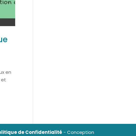
ue
aux en
 et
litique de Confidentialité
- Conception