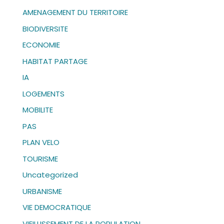
i
AMENAGEMENT DU TERRITOIRE
v
BIODIVERSITE
e
:
ECONOMIE
HABITAT PARTAGE
IA
LOGEMENTS
MOBILITE
PAS
PLAN VELO
TOURISME
Uncategorized
URBANISME
VIE DEMOCRATIQUE
VIEILLISSEMENT DE LA POPULATION