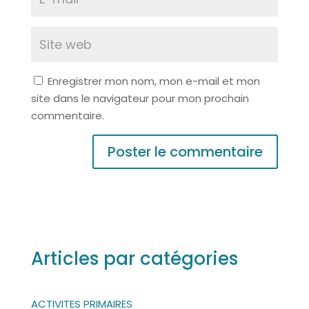
Enregistrer mon nom, mon e-mail et mon
site dans le navigateur pour mon prochain
commentaire.
A
l
t
e
r
Articles par catégories
n
a
t
ACTIVITES PRIMAIRES