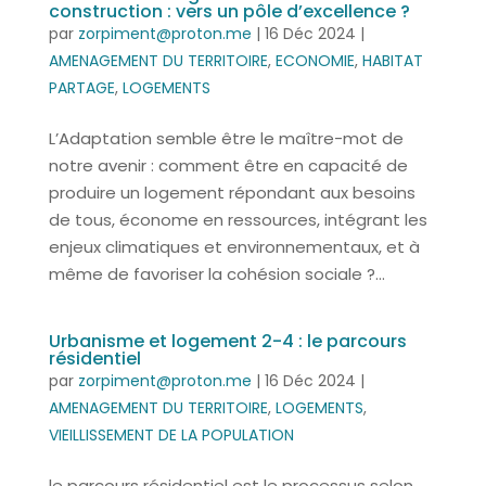
construction : vers un pôle d’excellence ?
par
zorpiment@proton.me
|
16 Déc 2024
|
AMENAGEMENT DU TERRITOIRE
,
ECONOMIE
,
HABITAT
PARTAGE
,
LOGEMENTS
L’Adaptation semble être le maître-mot de
notre avenir : comment être en capacité de
produire un logement répondant aux besoins
de tous, économe en ressources, intégrant les
enjeux climatiques et environnementaux, et à
même de favoriser la cohésion sociale ?...
Urbanisme et logement 2-4 : le parcours
résidentiel
par
zorpiment@proton.me
|
16 Déc 2024
|
AMENAGEMENT DU TERRITOIRE
,
LOGEMENTS
,
VIEILLISSEMENT DE LA POPULATION
le parcours résidentiel est le processus selon