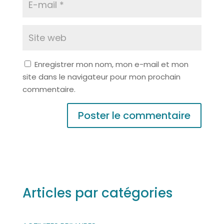
Enregistrer mon nom, mon e-mail et mon
site dans le navigateur pour mon prochain
commentaire.
A
l
t
e
r
Articles par catégories
n
a
t